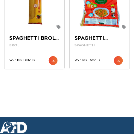
SPAGHETTI BROLI
SPAGHETTI
STANDARD 500G
BRISURE 3,5 KG
BROLI
SPAGHETTI
Voir les Détails
Voir les Détails