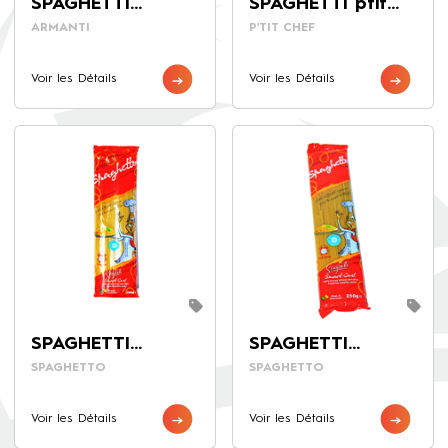
SPAGHETTI
SPAGHETTI ptit
ARMANTI 250G
chef 500g
ARMANTI
P'TIT CHEF
Voir les Détails
Voir les Détails
SPAGHETTI
SPAGHETTI
SPAGHETTO 500G
SPAGHETTO 250G
SPAGHETTO
SPAGHETTO
Voir les Détails
Voir les Détails